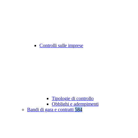
Controlli sulle imprese
Tipologie di controllo
Obblighi e adempimenti
Bandi di gara e contratti
584