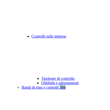
Controlli sulle imprese
Tipologie di controllo
Obblighi e adempimenti
Bandi di gara e contratti
584