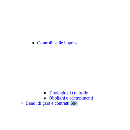
Controlli sulle imprese
Tipologie di controllo
Obblighi e adempimenti
Bandi di gara e contratti
584