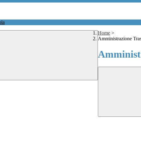
ola
Home
>
Amministrazione Tra
Amministr