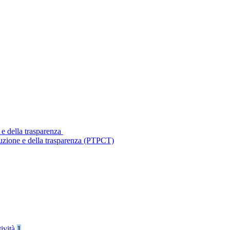
 e della trasparenza
ruzione e della trasparenza (PTPCT)
tività
1