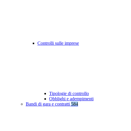
Controlli sulle imprese
Tipologie di controllo
Obblighi e adempimenti
Bandi di gara e contratti
584