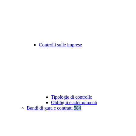
Controlli sulle imprese
Tipologie di controllo
Obblighi e adempimenti
Bandi di gara e contratti
584