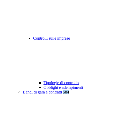
Controlli sulle imprese
Tipologie di controllo
Obblighi e adempimenti
Bandi di gara e contratti
584