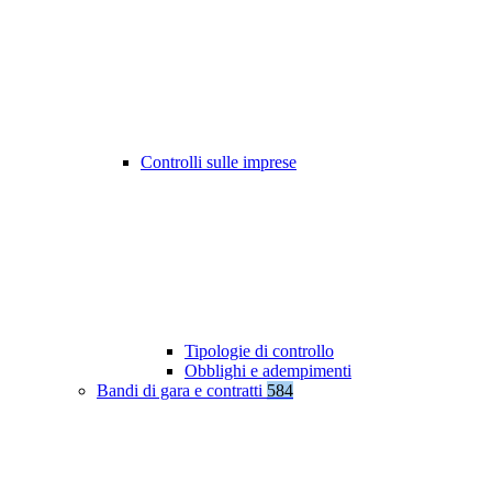
Controlli sulle imprese
Tipologie di controllo
Obblighi e adempimenti
Bandi di gara e contratti
584