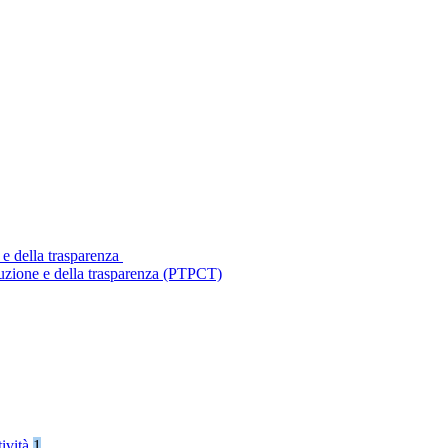
 e della trasparenza
ruzione e della trasparenza (PTPCT)
tività
1