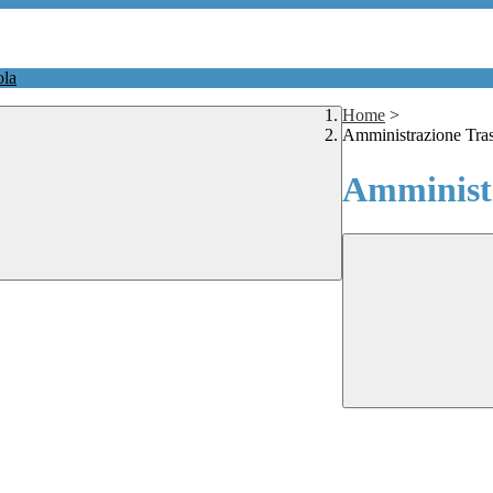
ola
Home
>
Amministrazione Tra
Amministr