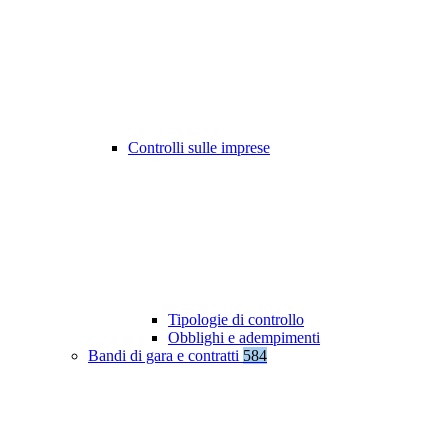
Controlli sulle imprese
Tipologie di controllo
Obblighi e adempimenti
Bandi di gara e contratti
584