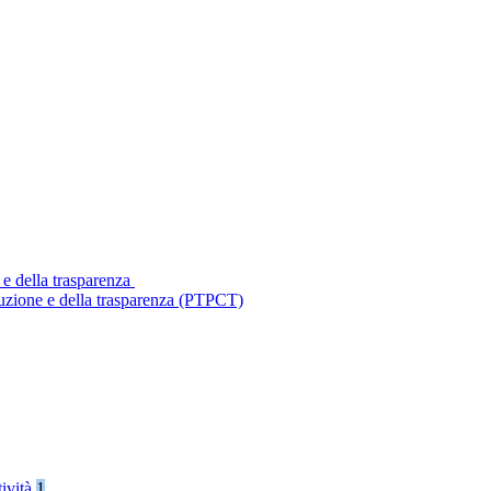
 e della trasparenza
ruzione e della trasparenza (PTPCT)
tività
1