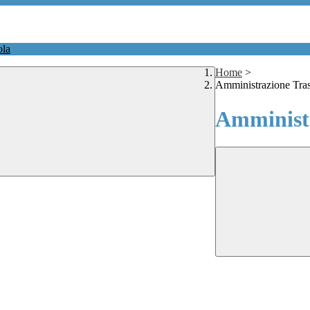
ola
Home
>
Amministrazione Tra
Amministr