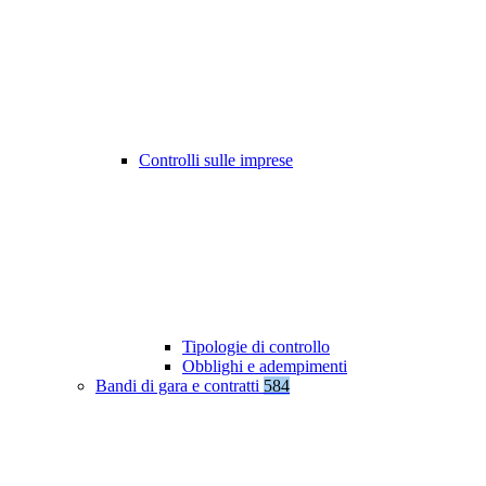
Controlli sulle imprese
Tipologie di controllo
Obblighi e adempimenti
Bandi di gara e contratti
584