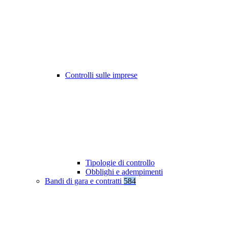
Controlli sulle imprese
Tipologie di controllo
Obblighi e adempimenti
Bandi di gara e contratti
584