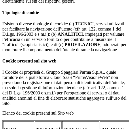
direttamente sui siti dei rispettivi gestori.
Tipologie di cookie
Esistono diverse tipologie di cookie: (a) TECNICI, servizi utilizzati
per facilitare la navigazione dell’utente (cfr. art. 122, comma 1 del
D.Lgs. 196/2003 e s.m.i.); (b)
ANALITICI
, impiegati per valutare
l’efficacia di un servizio fornito o per contribuire a misurarne il
“traffico” (scopi statistici); e di (c)
PROFILAZIONE
, adoperati per
monitorare il comportamento dell’utente durante la navigazione.
Cookie presenti sul sito web
I Cookie di proprietà di Gruppo Spaggiari Parma S.p.A., quale
fornitore della piattaforma Cloud SaaS “PrimaVisioneWeb” non
prevedono la registrazione di dati personali identificativi dell’utente,
ma solo la gestione di informazioni tecniche (cfr. art. 122, comma 1
del D.Lgs. 196/2003 e s.m.i.) per l’erogazione di servizi o di dati
analitici anonimi al fine di elaborare statistiche aggregate sull’uso del
Sito.
Elenco dei cookie presenti sul Sito web