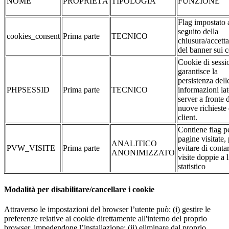
NOME
PROPRIETÀ
TIPOLOGIA
FUNZIONE
Flag impostato 
seguito della
cookies_consent
Prima parte
TECNICO
chiusura/accett
del banner sui 
Cookie di sessi
garantisce la
persistenza dell
PHPSESSID
Prima parte
TECNICO
informazioni la
server a fronte 
nuove richieste 
client.
Contiene flag pe
pagine visitate,
ANALITICO
PVW_VISITE
Prima parte
evitare di conta
ANONIMIZZATO
visite doppie a l
statistico
Modalità per disabilitare/cancellare i cookie
Attraverso le impostazioni del browser l’utente può: (i) gestire le
preferenze relative ai cookie direttamente all'interno del proprio
browser, impedendone l’installazione; (ii) eliminare dal proprio