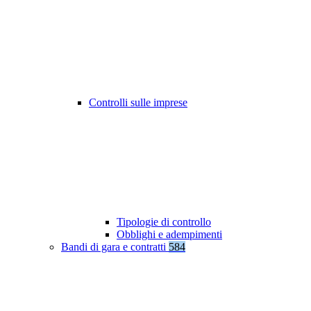
Controlli sulle imprese
Tipologie di controllo
Obblighi e adempimenti
Bandi di gara e contratti
584