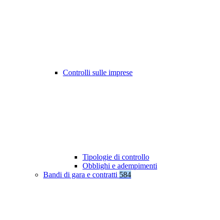
Controlli sulle imprese
Tipologie di controllo
Obblighi e adempimenti
Bandi di gara e contratti
584