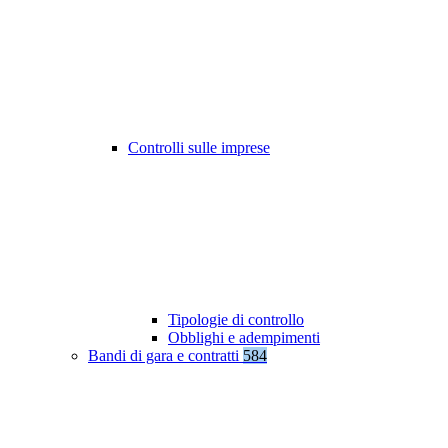
Controlli sulle imprese
Tipologie di controllo
Obblighi e adempimenti
Bandi di gara e contratti
584