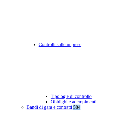
Controlli sulle imprese
Tipologie di controllo
Obblighi e adempimenti
Bandi di gara e contratti
584