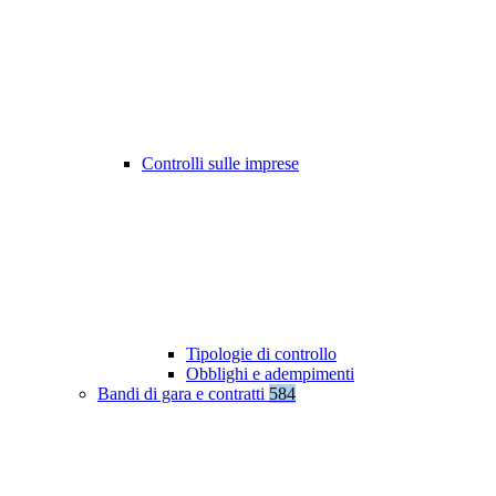
Controlli sulle imprese
Tipologie di controllo
Obblighi e adempimenti
Bandi di gara e contratti
584