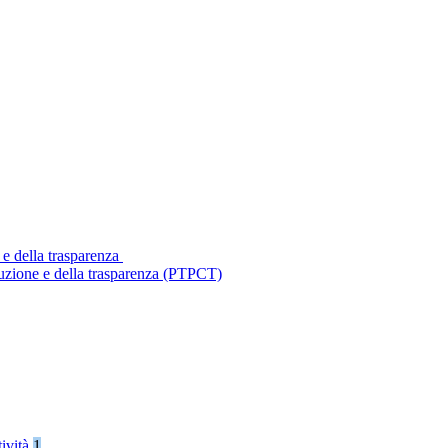
 e della trasparenza
ruzione e della trasparenza (PTPCT)
tività
1