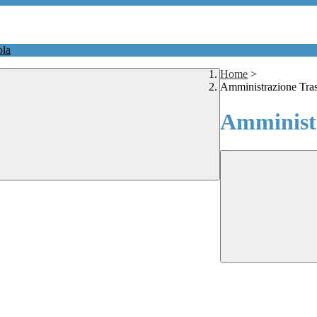
ola
Home
>
Amministrazione Tra
Amministr