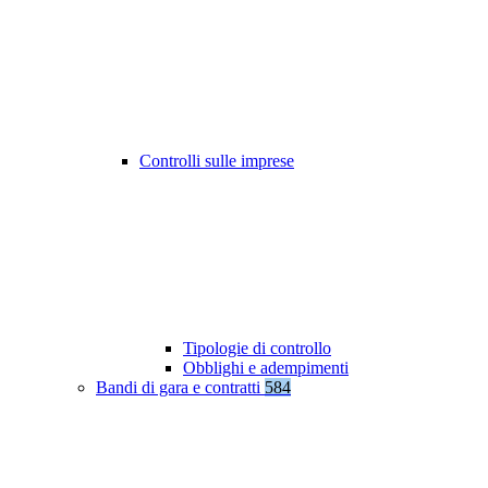
Controlli sulle imprese
Tipologie di controllo
Obblighi e adempimenti
Bandi di gara e contratti
584