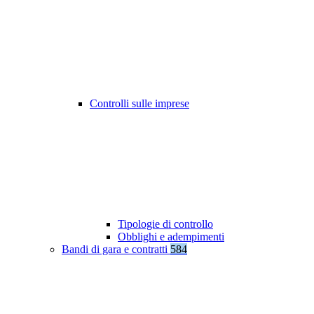
Controlli sulle imprese
Tipologie di controllo
Obblighi e adempimenti
Bandi di gara e contratti
584