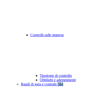
Controlli sulle imprese
Tipologie di controllo
Obblighi e adempimenti
Bandi di gara e contratti
584