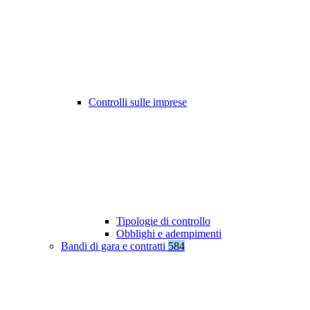
Controlli sulle imprese
Tipologie di controllo
Obblighi e adempimenti
Bandi di gara e contratti
584