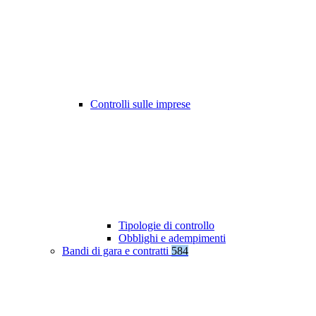
Controlli sulle imprese
Tipologie di controllo
Obblighi e adempimenti
Bandi di gara e contratti
584