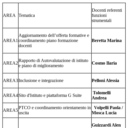
Docenti referenti
AREA
Tematica
funzioni
strumentali
Aggiornamento dell’offerta formative e
AREA1
coordinamento piano formazione
Beretta Marina
docenti
Rapporto di Autovalutazione di istituto
AREA2
Cosmo Ilaria
e piano di miglioramento
AREA3
Inclusione e integrazione
Pelloni Alessia
Tolomelli
AREA4
Sito d'Istituto e piattaforma G Suite
Andrea
PTCO e coordinamento orientamento in
Volpelli Paola /
AREA5
uscita
Mosca Lucia
Guizzardi Alen