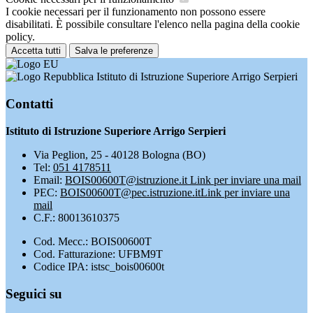
I cookie necessari per il funzionamento non possono essere
disabilitati. È possibile consultare l'elenco nella pagina della cookie
policy.
Accetta tutti
Salva le preferenze
Istituto di Istruzione Superiore Arrigo Serpieri
Contatti
Istituto di Istruzione Superiore Arrigo Serpieri
Via Peglion, 25 - 40128 Bologna (BO)
Tel:
051 4178511
Email:
BOIS00600T@istruzione.it
Link per inviare una mail
PEC:
BOIS00600T@pec.istruzione.it
Link per inviare una
mail
C.F.: 80013610375
Cod. Mecc.: BOIS00600T
Cod. Fatturazione: UFBM9T
Codice IPA: istsc_bois00600t
Seguici su