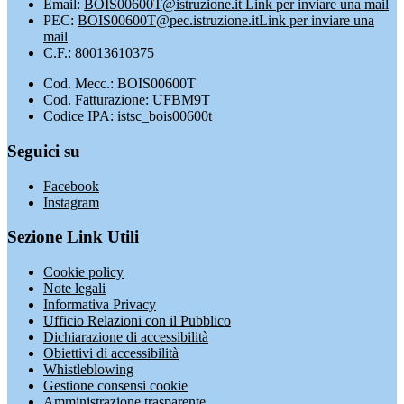
Email:
BOIS00600T@istruzione.it
Link per inviare una mail
PEC:
BOIS00600T@pec.istruzione.it
Link per inviare una
mail
C.F.: 80013610375
Cod. Mecc.: BOIS00600T
Cod. Fatturazione: UFBM9T
Codice IPA: istsc_bois00600t
Seguici su
Facebook
Instagram
Sezione Link Utili
Cookie policy
Note legali
Informativa Privacy
Ufficio Relazioni con il Pubblico
Dichiarazione di accessibilità
Obiettivi di accessibilità
Whistleblowing
Gestione consensi cookie
Amministrazione trasparente