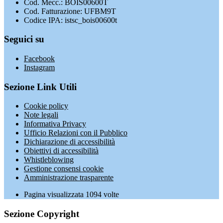
Cod. Mecc.: BOIS00600T
Cod. Fatturazione: UFBM9T
Codice IPA: istsc_bois00600t
Seguici su
Facebook
Instagram
Sezione Link Utili
Cookie policy
Note legali
Informativa Privacy
Ufficio Relazioni con il Pubblico
Dichiarazione di accessibilità
Obiettivi di accessibilità
Whistleblowing
Gestione consensi cookie
Amministrazione trasparente
Pagina visualizzata
1094
volte
Sezione Copyright