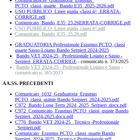
Comunicato434_Graduatoria_Erasmus_
PCTO_classi_quarte_ Bando E35_2025-2026.pdf
U
SO PUBBLICO_Linee guida_classi 4^_ERRATA-
CORRIGE.pdf
Comunicato_Bando_E35_25.26ERRATA-CORRIGE.pdf
USO PUBBLICO_Linee guida_classi 4^.pdf
Comunicato_Bando_E35_25.26.pdf
GRADUATORIA Professionale Erasmus PCTO_classi
quarte Sasso-Loiano Bando Serpieri 2024-2025
Bando VET 2024-25_ Professionale Loiano e Sasso -
Serpieri_ERRATA-CORRIGE
- comunicato n. 373/2025
Bando VET 2024-25 - Professionale Loiano e Sasso
-
comunicato n. 365/2025
AA.SS. PRECEDENTI
Comunicato_1032_Graduatoria_Erasmus
PCTO_classi_quinte Bando Serpieri_2024-2025.pdf
C972_Bando Long Term 2024_2025_Serpieri .docx.pdf
C972_Comunicato_Erasmus PCTO_classi_quinte Bando
Serpieri_2024-2025.docx.pdf
C776_Bando VET 2024-25_ Tecnico -Professionale
_Serpieri.pdf
Comunicato_Erasmus PCTO_classi_quarte Bando
Serpieri_2024-2025_Tecnico e Professionale.pdf