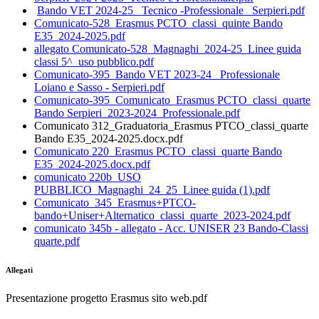
Bando VET 2024-25_ Tecnico -Professionale _Serpieri.pdf
Comunicato-528_Erasmus PCTO_classi_quinte Bando
E35_2024-2025.pdf
allegato Comunicato-528_Magnaghi_2024-25_Linee guida
classi 5^_uso pubblico.pdf
Comunicato-395_Bando VET 2023-24_ Professionale
Loiano e Sasso - Serpieri.pdf
Comunicato-395_Comunicato_Erasmus PCTO_classi_quarte
Bando Serpieri_2023-2024_Professionale.pdf
Comunicato 312_Graduatoria_Erasmus PTCO_classi_quarte
Bando E35_2024-2025.docx.pdf
Comunicato 220_Erasmus PCTO_classi_quarte Bando
E35_2024-2025.docx.pdf
comunicato 220b_USO
PUBBLICO_Magnaghi_24_25_Linee guida (1).pdf
Comunicato_345_Erasmus+PTCO-
bando+Uniser+Alternatico_classi_quarte_2023-2024.pdf
comunicato 345b - allegato - Acc. UNISER 23 Bando-Classi
quarte.pdf
Allegati
Presentazione progetto Erasmus sito web.pdf