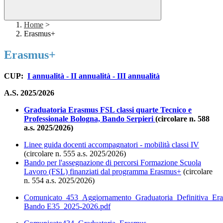
Home
>
Erasmus+
Erasmus+
CUP:
I annualità -
II annualità -
III annualità
A.S. 2025/2026
Graduatoria Erasmus FSL classi quarte Tecnico e
Professionale Bologna, Bando Serpieri
(circolare n. 588
a.s. 2025/2026)
Linee guida docenti accompagnatori - mobilità classi IV
(circolare n. 555 a.s. 2025/2026)
Bando per l'assegnazione di percorsi Formazione Scuola
Lavoro (FSL) finanziati dal programma Erasmus+
(circolare
n. 554 a.s. 2025/2026)
Comunicato_453_Aggiornamento_Graduatoria_Definitiva_Era
Bando E35_2025-2026.pdf