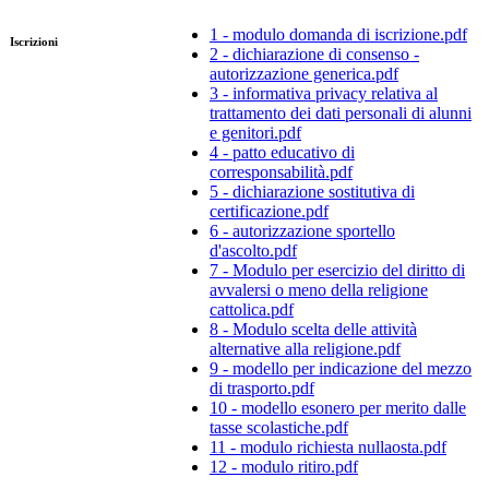
1 - modulo domanda di iscrizione.pdf
Iscrizioni
2 - dichiarazione di consenso -
autorizzazione generica.pdf
3 - informativa privacy relativa al
trattamento dei dati personali di alunni
e genitori.pdf
4 - patto educativo di
corresponsabilità.pdf
5 - dichiarazione sostitutiva di
certificazione.pdf
6 - autorizzazione sportello
d'ascolto.pdf
7 - Modulo per esercizio del diritto di
avvalersi o meno della religione
cattolica.pdf
8 - Modulo scelta delle attività
alternative alla religione.pdf
9 - modello per indicazione del mezzo
di trasporto.pdf
10 - modello esonero per merito dalle
tasse scolastiche.pdf
11 - modulo richiesta nullaosta.pdf
12 - modulo ritiro.pdf