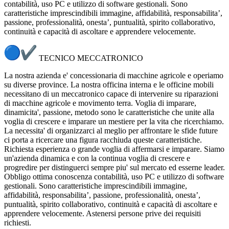
contabilità, uso PC e utilizzo di software gestionali.
Sono
caratteristiche imprescindibili immagine, affidabilità, responsabilita’,
passione, professionalità, onesta’, puntualità, spirito collaborativo,
continuità e capacità di ascoltare e apprendere velocemente.
TECNICO MECCATRONICO
La nostra azienda e' concessionaria di macchine agricole e operiamo
su diverse province. La nostra officina interna e le officine mobili
necessitano di un meccatronico capace di intervenire su riparazioni
di macchine agricole e movimento terra. Voglia di imparare,
dinamicita', passione, metodo sono le caratteristiche che unite alla
voglia di crescere e imparare un mestiere per la vita che ricerchiamo.
La necessita' di organizzarci al meglio per affrontare le sfide future
ci porta a ricercare una figura racchiuda queste caratteristiche.
Richiesta esperienza o grande voglia di affermarsi e imparare.
Siamo
un'azienda dinamica e con la continua voglia di crescere e
progredire per distinguerci sempre piu' sul mercato ed esserne leader.
Obbligo ottima conoscenza contabilità, uso PC e utilizzo di software
gestionali.
Sono caratteristiche imprescindibili immagine,
affidabilità, responsabilita’, passione, professionalità, onesta’,
puntualità, spirito collaborativo, continuità e capacità di ascoltare e
apprendere velocemente. Astenersi persone prive dei requisiti
richiesti.