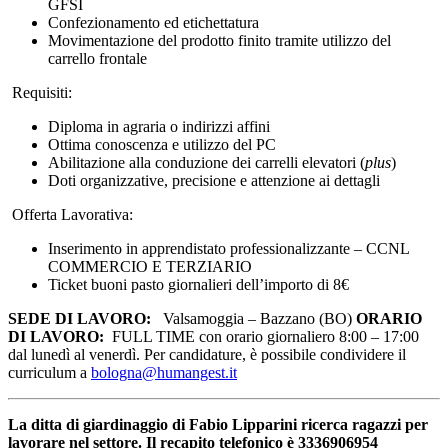
GFSI
Confezionamento ed etichettatura
Movimentazione del prodotto finito tramite utilizzo del
carrello frontale
Requisiti:
Diploma in agraria o indirizzi affini
Ottima conoscenza e utilizzo del PC
Abilitazione alla conduzione dei carrelli elevatori (
plus
)
Doti organizzative, precisione e attenzione ai dettagli
Offerta Lavorativa:
Inserimento in apprendistato professionalizzante – CCNL
COMMERCIO E TERZIARIO
Ticket buoni pasto giornalieri dell’importo di 8€
SEDE DI LAVORO:
Valsamoggia – Bazzano (BO)
ORARIO
DI LAVORO:
FULL TIME con orario giornaliero 8:00 – 17:00
dal lunedì al venerdì.
Per candidature, è possibile condividere il
curriculum a
bologna@humangest.it
La ditta di giardinaggio di Fabio Lipparini ricerca
ragazzi per
lavorare nel settore. I
l recapito telefonico è 3336906954