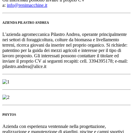
a:
info@renimacchine.it
AZIENDA PILASTRO ANDREA
L'azienda agromeccanica Pilastro Andrea, operante principalmente
nei settori di foraggicoltura, colture da biomassa e livellamento
terreni, ricerca giovani da inserire nel proprio organico. Si richiede:
patentino per la guida dei mezzi agricoli e interesse per il tipo di
lavoro proposto. Gli interessati possono contattare il titolare ed
inviare il proprio CV ai seguenti recapiti:
cell. 3394395178
; e-mail:
pilastro.andrea@alice.it
PHYTOS
Azienda con esperienza ventennale nella progettazione,
realizzazione e manutenzione di giardini, piscine e campi sportivi