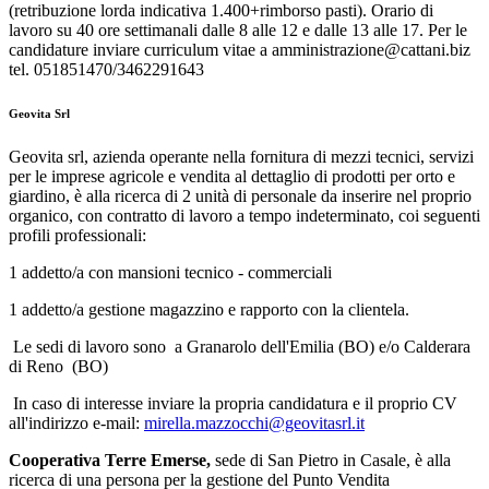
(retribuzione lorda indicativa 1.400+rimborso pasti). Orario di
lavoro su 40 ore settimanali dalle 8 alle 12 e dalle 13 alle 17. Per le
candidature inviare curriculum vitae a
amministrazione@cattani.biz
tel. 051851470/3462291643
Geovita Srl
Geovita srl, azienda operante nella fornitura di mezzi tecnici
, servizi
per le imprese agricole e vendita al dettaglio di prodotti per orto e
giardino,
è alla ricerca di 2 unità di personale da inserire nel proprio
organico, con contratto di lavoro a tempo indeterminato, coi seguenti
profili professionali:
1
addetto/a con mansioni tecnico - commerciali
1 addetto/a
gestione magazzino e rapporto con la clientela.
Le
sedi di lavoro sono a Granarolo dell'Emilia (BO) e/o Calderara
di Reno (BO)
In caso di interesse inviare la propria candidatura e il proprio CV
all'indirizzo e-mail:
mirella.mazzocchi@geovitasrl.it
Cooperativa Terre Emerse,
sede di San Pietro in Casale, è alla
ricerca di una persona per la
gestione del Punto Vendita