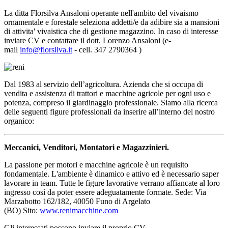
La ditta Florsilva Ansaloni operante nell'ambito del vivaismo
ornamentale e forestale seleziona addetti/e da adibire sia a mansioni
di attivita' vivaistica che di gestione magazzino. In caso di interesse
inviare CV e contattare il dott. Lorenzo Ansaloni (e-
mail
info@florsilva.it
- cell. 347 2790364 )
Dal 1983 al servizio dell’agricoltura. Azienda che si occupa di
vendita e assistenza di trattori e macchine agricole per ogni uso e
potenza, compreso il giardinaggio professionale. Siamo alla ricerca
delle seguenti figure professionali da inserire all’interno del nostro
organico:
Meccanici, Venditori, Montatori e Magazzinieri.
La passione per motori e macchine agricole è un requisito
fondamentale. L'ambiente è dinamico e attivo ed è necessario saper
lavorare in team. Tutte le figure lavorative verrano affiancate al loro
ingresso così da poter essere adeguatamente formate.
Sede: Via
Marzabotto 162/182, 40050 Funo di Argelato
(BO)
Sito:
www.renimacchine.com
Gli interessati possono inviare il proprio CV