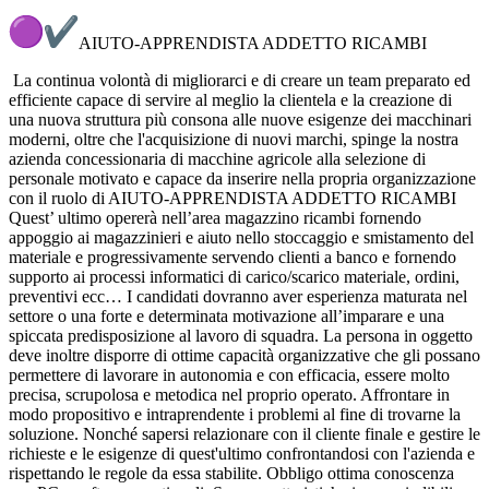
AIUTO-APPRENDISTA ADDETTO RICAMBI
La continua volontà di migliorarci e di creare un team preparato ed
efficiente capace di servire al meglio la clientela e la creazione di
una nuova struttura più consona alle nuove esigenze dei macchinari
moderni, oltre che l'acquisizione di nuovi marchi, spinge la nostra
azienda concessionaria di macchine agricole alla selezione di
personale motivato e capace da inserire nella propria organizzazione
con il ruolo di AIUTO-APPRENDISTA ADDETTO RICAMBI
Quest’ ultimo opererà nell’area magazzino ricambi fornendo
appoggio ai magazzinieri e aiuto nello stoccaggio e smistamento del
materiale e progressivamente servendo clienti a banco e fornendo
supporto ai processi informatici di carico/scarico materiale, ordini,
preventivi ecc… I candidati dovranno aver esperienza maturata nel
settore o una forte e determinata motivazione all’imparare e una
spiccata predisposizione al lavoro di squadra.
La persona in oggetto
deve inoltre disporre di ottime capacità organizzative che gli possano
permettere di lavorare in autonomia e con efficacia, essere molto
precisa, scrupolosa e metodica nel proprio operato.
Affrontare in
modo propositivo e intraprendente i problemi al fine di trovarne la
soluzione.
Nonché sapersi relazionare con il cliente finale e gestire le
richieste e le esigenze di quest'ultimo confrontandosi con l'azienda e
rispettando le regole da essa stabilite.
Obbligo ottima conoscenza