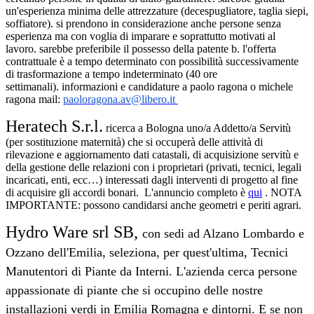
un'esperienza minima delle attrezzature (decespugliatore, taglia siepi,
soffiatore). si prendono in considerazione anche persone senza
esperienza ma con voglia di imparare e soprattutto motivati al
lavoro. sarebbe preferibile il possesso della patente b. l'offerta
contrattuale è a tempo determinato con possibilità successivamente
di trasformazione a tempo indeterminato (40 ore
settimanali).
informazioni e candidature a paolo ragona o michele
ragona mail:
paoloragona.av@libero.it
Heratech S.r.l.
ricerca a Bologna uno/a Addetto/a Servitù
(per sostituzione maternità)
che si occuperà delle attività di
rilevazione e aggiornamento dati catastali, di acquisizione servitù e
della gestione delle relazioni con i proprietari (privati, tecnici, legali
incaricati, enti, ecc…) interessati dagli interventi di progetto al fine
di acquisire gli accordi bonari.
L'annuncio completo è
qui
. NOTA
IMPORTANTE: possono candidarsi anche geometri e periti agrari.
Hydro Ware srl SB,
con sedi ad Alzano Lombardo e
Ozzano dell'Emilia, seleziona, per quest'ultima,
Tecnici
Manutentori di Piante da Interni. L'azienda cerca persone
appassionate di piante che si occupino delle nostre
installazioni verdi in Emilia Romagna e dintorni. E se non