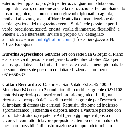
esterni.
Sviluppiamo progetti per terrazzi, giardini, abitazioni,
luoghi di lavoro, curandone anche la realizzazione.
Per ampliamento
nostro organico, stiamo cercando giovani diplomati in agraria,
motivati al lavoro, a cui affidare le attività di manutenzione del
verde, gestione del magazzino eventi.
Si richiede passione per il
verde, precisione, serietà, onestà,
voglia di imparare,
flessibilità e
Patente B.
Se interessati inviare il proprio CV dettagliato
all'indirizzo e-mail:
info@flofiori.com
(flò
via Saragozza 23/b-
40123 Bologna)
Eurofins Agroscience Services Srl
con sede San Giorgio di Piano
è alla ricerca di personale nel periodo settembre-ottobre 2025 per
analisi qualitative sulla frutta. La ricerca è rivolta a neodiplomati. Le
persone interessate possono contattare l'azienda al numero
0516650637.
Cattani Bernardo & C. snc
via San Vitale Est 3245 40059
Medicina (BO) ricerca 2 conduttori di macchine agricole (6231108
motorista agricolo) da inserire nel proprio organico. La figura
ricercata si occuperà dell'uso di macchine agricole per l'esecuzione
di impianti di drenaggio e irrigui. Requisiti:
diploma ad indirizzo
agromeccanico ( l'azienda è disposta anche a valutare persone con
altro titolo di studio) e p
atente A/B per raggiungere il posto di
lavoro. Il contratto di lavoro proposto è a tempo determinato di 6
mesi, con possibilità di trasformazione a tempo indeterminato