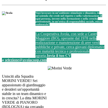
Vuoi lavorare in un’ambiente stimolante e dinamico, in
un’azienda che crede nel rispetto e nella valorizzazione di
ogni persona, investe nella formazione e nella crescita
professionale, in un’ottica di responsabilità sociale, etica e
ambientale?
La Cooperativa Avola, con sede a Castel
Maggiore (BO), operante dal 1978 nella
realizzazione e manutenzione di aree verdi
pubbliche e private, cerca giovani diplomati/e
con maturità tecnica e professionale
agraria.
Invia il tuo CV
a
selezione@avolacoop.com
Unisciti alla Squadra
MORINI VERDE!
Sei
appassionato di giardinaggio
e desideri
un'opportunità
stabile in un team dinamico e
in crescita?
La ditta MORINI
VERDE di
PIANORO
(BOLOGNA) sta cercando