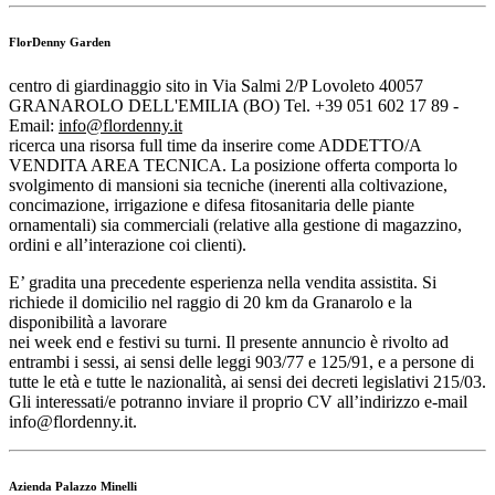
FlorDenny Garden
centro di giardinaggio sito in Via Salmi 2/P Lovoleto 40057
GRANAROLO DELL'EMILIA (BO) Tel. +39 051 602 17 89 -
Email:
info@flordenny.it
ricerca una risorsa full time da inserire come ADDETTO/A
VENDITA AREA TECNICA. La posizione offerta comporta lo
svolgimento di mansioni sia tecniche (inerenti alla coltivazione,
concimazione, irrigazione e difesa fitosanitaria delle piante
ornamentali) sia commerciali (relative alla gestione di magazzino,
ordini e all’interazione coi clienti).
E’ gradita una precedente esperienza nella vendita assistita. Si
richiede il domicilio nel raggio di 20 km da Granarolo e la
disponibilità a lavorare
nei week end e festivi su turni. Il presente annuncio è rivolto ad
entrambi i sessi, ai sensi delle leggi 903/77 e 125/91, e a persone di
tutte le età e tutte le nazionalità, ai sensi dei decreti legislativi 215/03.
Gli interessati/e potranno inviare il proprio CV all’indirizzo e-mail
info@flordenny.it.
Azienda Palazzo Minelli