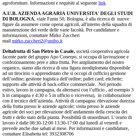
agroforniture. Informazioni e requisiti al seguente
link
A.U.B. AZIENDA AGRARIA UNIVERSITA' DEGLI STUDI
DI BOLOGNA
, viale Fanin 50, Bologna, è alla ricerca di
nuove
figure da assumere come operai agricoli, all'interno della squadra di
manutenzione del verde delle varie facoltà. Per candidature e
informazioni, contattare Mirko Zuccheri
mail
mirko.zuccheri2@unibo.it
Deltafrutta di San Pietro in Casale,
società cooperativa agricola
facente parte del gruppo Apo Conerpo, si occupa di lavorazione e
confezionamento pere e altra frutta. Per ampliamento del nostro
organico, siamo alla ricerca di una figura neodiplomata disponibile
ad un tirocinio o apprendistato che si occupi di (ufficio)
gestione
dell’ordine;
gestione logistica dell’ordine;
pallet card;
etichette;
supporto alle attività di back-office commerciale. N
el periodo
estivo, lavoro in campagna, da alternarsi con l’ufficio , ad esempio 3
h in campagna e 4:30 o 5 in ufficio o viceversa), in collaborazione
con il tecnico dell’azienda. Attività di campagna: r
ilevazione durezza
della frutta presso le aziende agricole; v
isita presso le aziende
agricole dei soci per rilevazione dell’andamento della crescita dei
frutti e dello stato della pianta.
Possibilità di straordinari. L’orario di
lavoro è dalle 08:30-12:00 13:30-17:00 dal lunedì al venerdì e
prevede anche due sabati al mese. Per informazioni e candidature,
contattare Elisabetta tel
: 3932308706