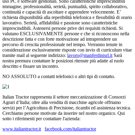
uso PC e software gestionali. Sono caratteristiche imprescindibili
immagine, professionalità, serietà, puntualità, spirito collaborativo,
continuità e capacità di ascoltare e apprendere velocemente.
E’
richiesta disponibilità alla reperibilità telefonica e flessibilità di orario
lavorativo. Serietà, affidabilità e passione sono caratteristiche
imprescindibili. Astenersi persone prive dei requisiti richiesti. Si
valutano ESCLUSIVAMENTE persone e che si riconoscono nella
descrizione fatta e con forte motivazione ad intraprendere un
percorso di crescita professionale nel tempo. Verranno tenute in
considerazione esclusivamente risposte con invio di curriculum vitae
tramite mail al seguente indirizzo:
lavoro@manferdinisrl.it
Sarà
nostra premura contattare le posizioni ritenute più adatte al ruolo
descritto e fissare un incontro.
NO ASSOLUTO a contatti telefonici o altri tipi di contatto.
Italian Tractor rappresenta il settore meccanizzazione di Consorzi
Agrari d’Italia; oltre alla vendita di macchine agricole offriamo
servizi per l’Agricoltura di Precisione, ricambi ed assistenza tecnica.
Cerchiamo persone motivate da inserire nel nostro organico. Qui
sotto i riferimenti per contattare l'azienda:
www.italiantractor.it
facebook.com/italiantractor