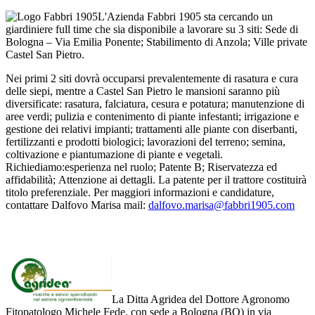
L'Azienda Fabbri 1905 sta cercando un
giardiniere full time che sia disponibile a lavorare su 3 siti: Sede di
Bologna – Via Emilia Ponente; Stabilimento di Anzola; Ville private
Castel San Pietro.
Nei primi 2 siti dovrà occuparsi prevalentemente di rasatura e cura
delle siepi, mentre a Castel San Pietro le mansioni saranno più
diversificate: rasatura, falciatura, cesura e potatura; manutenzione di
aree verdi; pulizia e contenimento di piante infestanti; irrigazione e
gestione dei relativi impianti; trattamenti alle piante con diserbanti,
fertilizzanti e prodotti biologici; lavorazioni del terreno; semina,
coltivazione e piantumazione di piante e vegetali.
Richiediamo:esperienza nel ruolo; Patente B; Riservatezza ed
affidabilità; Attenzione ai dettagli. La patente per il trattore costituirà
titolo preferenziale. Per maggiori informazioni e candidature,
contattare Dalfovo Marisa
mail:
dalfovo.marisa@fabbri1905.com
La Ditta Agridea del Dottore Agronomo
Fitopatologo Michele Fede, con sede a Bologna (BO) in via