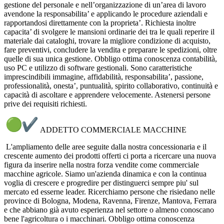
gestione del personale e nell’organizzazione di un’area di lavoro
avendone la responsabilita’ e applicando le procedure aziendali e
rapportandosi direttamente con la proprieta’. Richiesta inoltre
capacita’ di svolgere le mansioni ordinarie dei tra le quali reperire il
materiale dai cataloghi, trovare la migliore condizione di acquisto,
fare preventivi, concludere la vendita e preparare le spedizioni, oltre
quelle di sua unica gestione.
Obbligo ottima conoscenza contabilità,
uso PC e utilizzo di software gestionali.
Sono caratteristiche
imprescindibili immagine, affidabilità, responsabilita’, passione,
professionalità, onesta’, puntualità, spirito collaborativo, continuità e
capacità di ascoltare e apprendere velocemente. Astenersi persone
prive dei requisiti richiesti.
ADDETTO COMMERCIALE MACCHINE
L'ampliamento delle aree seguite dalla nostra concessionaria e il
crescente aumento dei prodotti offerti ci porta a ricercare una nuova
figura da inserire nella nostra forza vendite come commerciale
macchine agricole.
Siamo un'azienda dinamica e con la continua
voglia di crescere e progredire per distinguerci sempre piu' sul
mercato ed esserne leader.
Ricerchiamo persone che risiedano nelle
province di Bologna, Modena, Ravenna, Firenze, Mantova, Ferrara
e che abbiano già avuto esperienza nel settore o almeno conoscano
bene l'agricoltura o i macchinari.
Obbligo ottima conoscenza