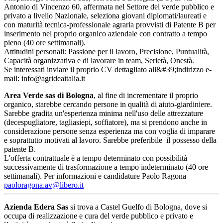
Antonio di Vincenzo 60, affermata nel Settore del verde pubblico e
privato a livello Nazionale, seleziona giovani diplomati/laureati e
con maturità tecnica-professionale agraria provvisti di Patente B per
inserimento nel proprio organico aziendale con contratto a tempo
pieno (40 ore settimanali).
Attitudini personali: Passione per il lavoro, Precisione, Puntualità,
Capacità organizzativa e di lavorare in team, Serietà, Onestà.
Se interessati inviare il proprio CV dettagliato all&#39;indirizzo e-
mail: info@agrideaitalia.it
Area Verde sas di Bologna
, al fine di incrementare il proprio
organico, starebbe cercando persone in qualità di aiuto-giardiniere.
Sarebbe gradita un'esperienza minima nell'uso delle attrezzature
(decespugliatore, tagliasiepi, soffiatore), ma si prendono anche in
considerazione persone senza esperienza ma con voglia di imparare
e soprattutto motivati al lavoro. Sarebbe preferibile il possesso della
patente B.
L'offerta contrattuale è a tempo determinato con possibilità
successivamente di trasformazione a tempo indeterminato (40 ore
settimanali). Per informazioni e candidature Paolo Ragona
paoloragona.av@libero.it
Azienda Edera Sas
si trova a Castel Guelfo di Bologna, dove si
occupa di realizzazione e cura del verde pubblico e privato e