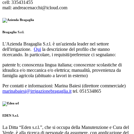
cell: 335431455
mail: andreacenacchi@icloud.com
Bragaglia S.r.l.
L'Azienda
Bragaglia S.r.l. è un'azienda leader nel settore
dell'irrigazione.
Qui
la descrizione del profilo che stanno
ricercando. In particolare, i requisiti/preferenze ci segnalano:
patente b; conoscenza lingua italiana; conoscenze scolastiche di
idraulica e/o meccanica e/o elettrica; manualità, provenienza da
famiglia agricola (abituato a lavori in esterno)
Per contatti e informazioni: Marina Baiesi (direttore commerciale)
marinabaiesi@
irrigazionebragaglia.it
tel. 051534865
EDEN S.r.l.
La Ditta “Eden s.r.l.”, che si occupa della Manutenzione e Cura del
Verde, è alla ricerca di personale da assumere, con applicazione del