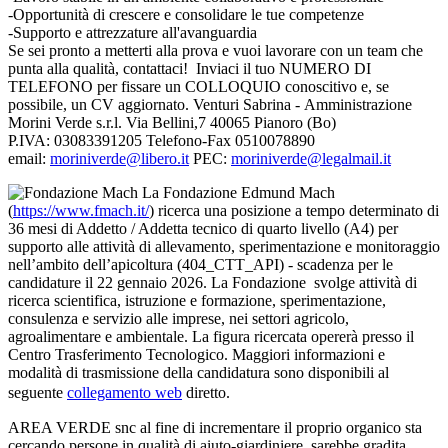
-Opportunità di crescere e consolidare le tue competenze
-Supporto e attrezzature all'avanguardia
Se sei pronto a metterti alla prova e vuoi
lavorare con un team che
punta alla qualità,
contattaci!
Inviaci il tuo NUMERO DI
TELEFONO per
fissare un COLLOQUIO conoscitivo e, se
possibile, un CV aggiornato.
Venturi Sabrina -
Amministrazione
Morini Verde s.r.l.
Via Bellini,7 40065 Pianoro (Bo)
P.IVA: 03083391205
Telefono-Fax 0510078890
email:
moriniverde@libero.it
PEC:
moriniverde@legalmail.it
La Fondazione Edmund Mach
(
https://www.fmach.it/
) ricerca una posizione a tempo determinato di
36 mesi di Addetto / Addetta tecnico di quarto livello (A4) per
supporto alle attività di allevamento, sperimentazione e monitoraggio
nell’ambito dell’apicoltura (404_CTT_API) - scadenza per le
candidature il 22 gennaio 2026. La Fondazione svolge attività di
ricerca scientifica, istruzione e formazione, sperimentazione,
consulenza e servizio alle imprese, nei settori agricolo,
agroalimentare e ambientale. La figura ricercata opererà presso il
Centro Trasferimento Tecnologico. Maggiori informazioni e
modalità di trasmissione della candidatura sono disponibili al
seguente
collegamento web
diretto.
AREA VERDE snc al fine di incrementare il proprio organico sta
cercando persone in qualità di aiuto-giardiniere. sarebbe gradita