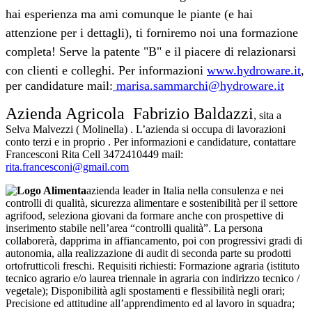
hai esperienza ma ami comunque le piante (e hai
attenzione per i dettagli), ti forniremo noi una formazione
completa! Serve la patente "B" e il piacere di relazionarsi
con clienti e colleghi.
Per informazioni
www.hydroware.it
,
per candidature mail:
marisa.sammarchi@hydroware.it
Azienda Agricola
Fabrizio Baldazzi
, sita a
Selva Malvezzi ( Molinella) . L’azienda si occupa di lavorazioni
conto terzi e in proprio . Per informazioni e candidature, contattare
Francesconi Rita Cell 3472410449 mail:
rita.francesconi@gmail.com
azienda leader in Italia nella consulenza e nei
controlli di qualità, sicurezza alimentare e sostenibilità per il settore
agrifood, seleziona giovani da formare anche con prospettive di
inserimento stabile nell’area “controlli qualità”. La persona
collaborerà, dapprima in affiancamento, poi con progressivi gradi di
autonomia, alla realizzazione di audit di seconda parte su prodotti
ortofrutticoli freschi. Requisiti richiesti: Formazione agraria (istituto
tecnico agrario e/o laurea triennale in agraria con indirizzo tecnico /
vegetale); Disponibilità agli spostamenti e flessibilità negli orari;
Precisione ed attitudine all’apprendimento ed al lavoro in squadra;