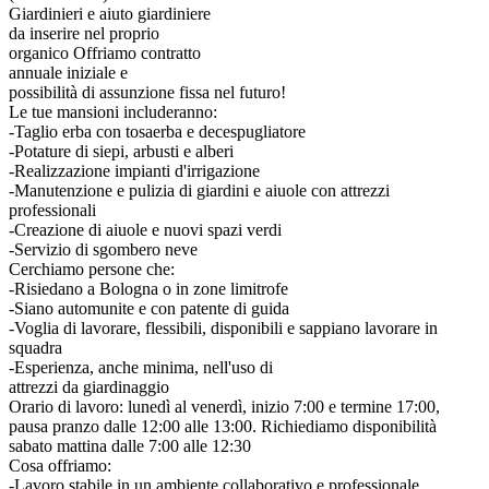
Giardinieri e aiuto giardiniere
da inserire nel proprio
organico
Offriamo contratto
annuale iniziale e
possibilità di assunzione fissa nel futuro!
Le tue mansioni includeranno:
-Taglio erba con tosaerba e decespugliatore
-Potature di siepi, arbusti e alberi
-Realizzazione impianti d'irrigazione
-Manutenzione e pulizia di giardini e aiuole con attrezzi
professionali
-Creazione di aiuole e nuovi spazi verdi
-Servizio di sgombero neve
Cerchiamo persone che:
-Risiedano a Bologna o in zone limitrofe
-Siano automunite e con patente di guida
-Voglia di lavorare, flessibili, disponibili e sappiano lavorare in
squadra
-Esperienza, anche minima, nell'uso di
attrezzi da giardinaggio
Orario di lavoro: lunedì al venerdì, inizio
7:00 e termine 17:00,
pausa pranzo dalle
12:00 alle 13:00. Richiediamo disponibilità
sabato mattina dalle 7:00 alle
12:30
Cosa offriamo:
-Lavoro stabile in un ambiente collaborativo e professionale