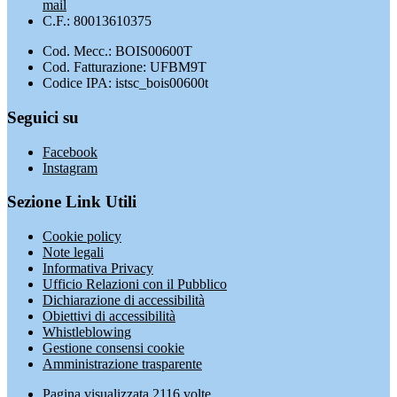
mail
C.F.: 80013610375
Cod. Mecc.: BOIS00600T
Cod. Fatturazione: UFBM9T
Codice IPA: istsc_bois00600t
Seguici su
Facebook
Instagram
Sezione Link Utili
Cookie policy
Note legali
Informativa Privacy
Ufficio Relazioni con il Pubblico
Dichiarazione di accessibilità
Obiettivi di accessibilità
Whistleblowing
Gestione consensi cookie
Amministrazione trasparente
Pagina visualizzata
2116
volte