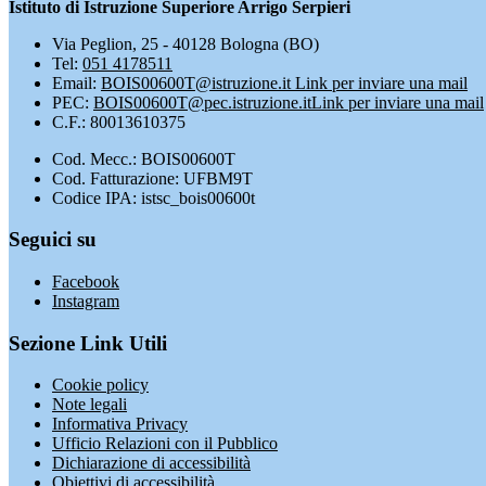
Istituto di Istruzione Superiore Arrigo Serpieri
Via Peglion, 25 - 40128 Bologna (BO)
Tel:
051 4178511
Email:
BOIS00600T@istruzione.it
Link per inviare una mail
PEC:
BOIS00600T@pec.istruzione.it
Link per inviare una mail
C.F.: 80013610375
Cod. Mecc.: BOIS00600T
Cod. Fatturazione: UFBM9T
Codice IPA: istsc_bois00600t
Seguici su
Facebook
Instagram
Sezione Link Utili
Cookie policy
Note legali
Informativa Privacy
Ufficio Relazioni con il Pubblico
Dichiarazione di accessibilità
Obiettivi di accessibilità