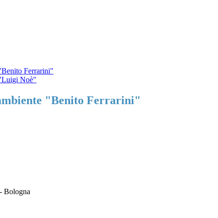
 "Benito Ferrarini"
e "Luigi Noè"
l'ambiente "Benito Ferrarini"
 - Bologna