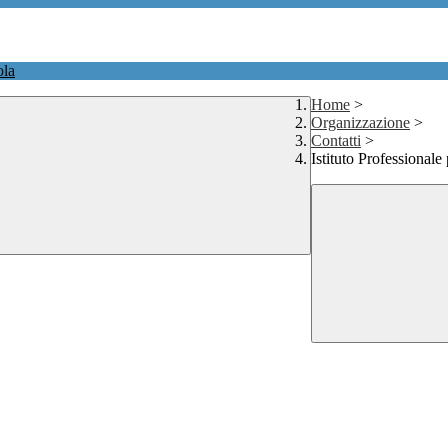
ola
Home
>
Organizzazione
>
Contatti
>
Istituto Professionale