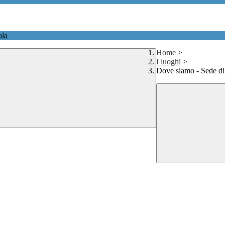
ola
Home
>
I luoghi
>
Dove siamo - Sede d