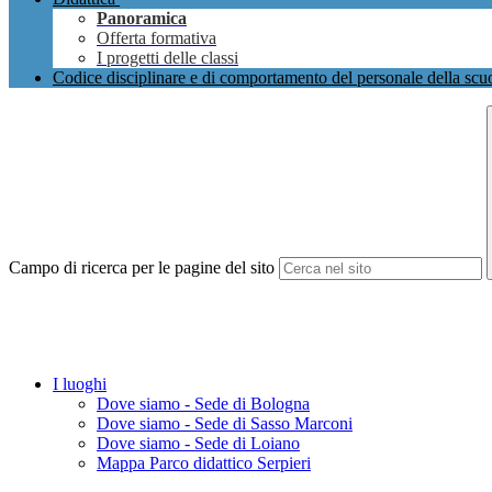
Panoramica
Offerta formativa
I progetti delle classi
Codice disciplinare e di comportamento del personale della scu
Campo di ricerca per le pagine del sito
I luoghi
Dove siamo - Sede di Bologna
Dove siamo - Sede di Sasso Marconi
Dove siamo - Sede di Loiano
Mappa Parco didattico Serpieri