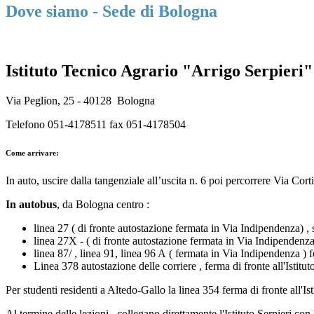
Dove siamo - Sede di Bologna
Istituto Tecnico Agrario "Arrigo Serpieri"
Via Peglion, 25 - 40128 Bologna
Telefono 051-4178511 fax 051-4178504
Come arrivare
:
In auto
,
uscire dalla tangenziale all’uscita n. 6 poi percorrere Via Cor
In autobus
, da Bologna centro :
linea 27 ( di fronte autostazione fermata in
Via Indipendenza) , s
linea 27X -
( di fronte autostazione fermata in
Via Indipendenz
linea 87/ , linea 91, linea 96 A
( fermata in
Via Indipendenza
)
f
Linea 378 autostazione delle corriere , ferma di fronte all'Istitut
Per studenti residenti a Altedo-Gallo la linea 354 ferma di fronte all'Ist
Al termine delle lezioni , collegano direttamente l'Istituto Serpieri con 