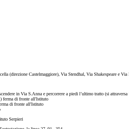
ticella (direzione Castelmaggiore), Via Stendhal, Via Shakespeare e Via Pe
cendere in Via S.Anna e percorrere a piedi l’ultimo tratto (si attravers
a
)
ferma di fronte all'Istituto
erma di fronte all'Istituto
o
ituto Serpieri
l'autostazione, la linea 27, 91 , 354 .