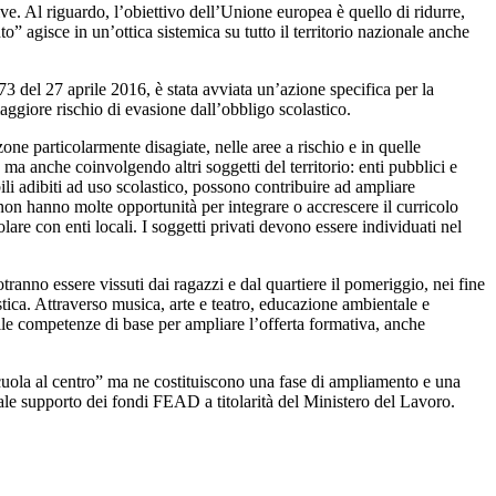
ive. Al riguardo, l’obiettivo dell’Unione europea è quello di ridurre,
agisce in un’ottica sistemica su tutto il territorio nazionale anche
273 del 27 aprile 2016, è stata avviata un’azione specifica per la
maggiore rischio di evasione dall’obbligo scolastico.
ne particolarmente disagiate, nelle aree a rischio e in quelle
ma anche coinvolgendo altri soggetti del territorio: enti pubblici e
obili adibiti ad uso scolastico, possono contribuire ad ampliare
e non hanno molte opportunità per integrare o accrescere il curricolo
lare con enti locali. I soggetti privati devono essere individuati nel
otranno essere vissuti dai ragazzi e dal quartiere il pomeriggio, nei fine
stica. Attraverso musica, arte e teatro, educazione ambientale e
elle competenze di base per ampliare l’offerta formativa, anche
ola al centro” ma ne costituiscono una fase di ampliamento e una
ntuale supporto dei fondi FEAD a titolarità del Ministero del Lavoro.