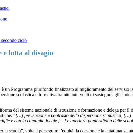
astici
ione
l secondo ciclo
 e lotta al disagio
un Programma plurifondo finalizzato al miglioramento del servizio istru
ersione scolastica e formativa tramite interventi di sostegno agli studenti
rma del sistema nazionale di istruzione e formazione e delega per il rio
astiche: “
[…] prevenzione e contrasto della
dis
persione scolastica, […] 
famiglie e con la comunità locale […] e apertura
pomeridiana delle scuo
 la scuola”, volta a perseguire l’equità, la coesione e la cittadinanza att