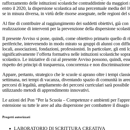
rafforzamento delle istituzioni scolastiche contraddistinte da maggiori 
entro il 2020, la dispersione scolastica ad una percentuale media del 
se in misura diversa, in virtù delle risorse assegnate, nelle regioni del 
Al fine di contribuire al raggiungimento dei suddetti obiettivi, già con 
realizzazione di interventi per la prevenzione della dispersione scolast
Il presente Avviso si pone, quindi, come obiettivo primario quello di r
periferiche, intervenendo in modo mirato su gruppi di alunni con diffico
locali, associazioni, fondazioni, professionisti. In particolare, gli enti
significativamente l’offerta formativa nelle istituzioni scolastiche sopr
scolastico. Le iniziative di cui al presente Avviso possono, quindi, esse
rispetto dei principi di trasparenza, concorrenza e non discriminazione
Appare, pertanto, strategico che le scuole si aprano oltre i tempi classic
settimana, nei tempi di vacanza, diventando spazio di comunità in aree 
percorsi di legalità, ampliamento dei percorsi curriculari sarà possibi
utilizzando metodi di apprendimento innovativi.
Le azioni del Pon “Per la Scuola – Competenze e ambienti per l'appr
estensione su tutte le aree ad alta dispersione per combattere il disagi
Progetti autorizzati
LABORATORIO DI SCRITTURA
CREATIVA