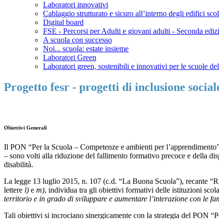
Laboratori innovativi
Cablaggio strutturato e sicuro all’interno degli edifici scol
Digital board
FSE - Percorsi per Adulti e giovani adulti - Seconda ediz
A scuola con successo
Noi... scuola: estate insieme
Laboratori Green
Laboratori green, sostenibili e innovativi per le scuole de
Progetto fesr - progetti di inclusione sociale
Obiettivi Generali
Il PON “Per la Scuola – Competenze e ambienti per l’apprendimento” è 
– sono volti alla riduzione del fallimento formativo precoce e della disp
disabilità.
La legge 13 luglio 2015, n. 107 (c.d. “La Buona Scuola”), recante “Rifo
lettere
l)
e
m)
, individua tra gli obiettivi formativi delle istituzioni scol
territorio e in grado di sviluppare e aumentare l’interazione con le 
Tali obiettivi si incrociano sinergicamente con la strategia del PON “Per