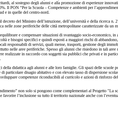
ritardi, al sostegno degli alunni e alla promozione di esperienze innovat
10%. Il PON “Per la Scuola – Competenze e ambienti per l’apprendimento” 
sud e in quelle del centro-nord.
il decreto del Ministro dell’istruzione, dell’università e della ricerca n. 
ica nelle zone periferiche delle città metropolitane caratterizzate da un 
iequilibrare e compensare situazioni di svantaggio socio-economico, in zo
ltà e bisogni specifici e quindi esposti a maggiori rischi di abbandono, 
 locali responsabili di servizi, quali mense, trasporti, gestione degli imm
attutto nelle aree periferiche. Spesso gli alunni che risiedono in tali are
re realizzate in raccordo con soggetti sia pubblici che privati e in partico
.
i della didattica agli alunni e alle loro famiglie. Gli spazi delle scuole p
di particolare disagio abitativo e con elevato tasso di dispersione scola
le sviluppare competenze riconducibili al curricolo e azioni di rinforzo d
endimento” non solo si pongono come complementari al Progetto "La scu
o e favorire l’inclusione su tutto il territorio nazionale anche con l’eve