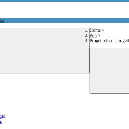
ola
Home
>
Pon
>
Progetto fesr - progett
agio
co