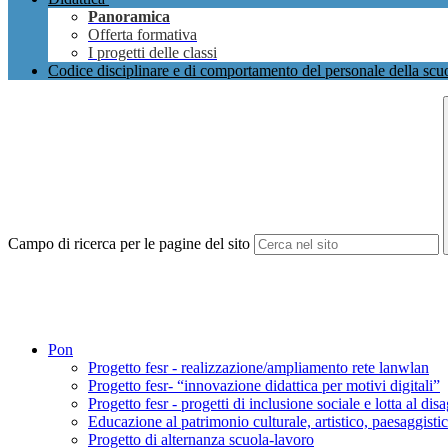
Panoramica
Offerta formativa
I progetti delle classi
Codice disciplinare e di comportamento del personale della scu
Campo di ricerca per le pagine del sito
Pon
Progetto fesr - realizzazione/ampliamento rete lanwlan
Progetto fesr- “innovazione didattica per motivi digitali”
Progetto fesr - progetti di inclusione sociale e lotta al dis
Educazione al patrimonio culturale, artistico, paesaggisti
Progetto di alternanza scuola-lavoro