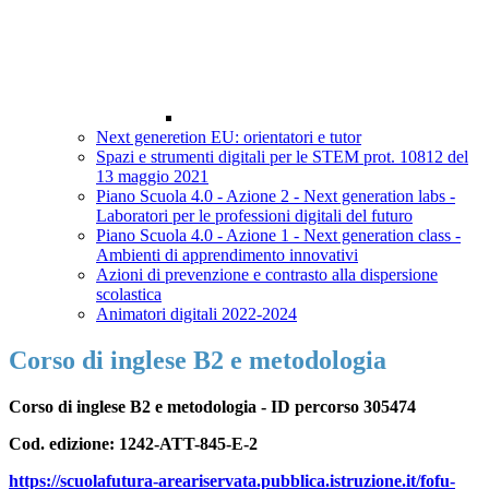
Next generetion EU: orientatori e tutor
Spazi e strumenti digitali per le STEM prot. 10812 del
13 maggio 2021
Piano Scuola 4.0 - Azione 2 - Next generation labs -
Laboratori per le professioni digitali del futuro
Piano Scuola 4.0 - Azione 1 - Next generation class -
Ambienti di apprendimento innovativi
Azioni di prevenzione e contrasto alla dispersione
scolastica
Animatori digitali 2022-2024
Corso di inglese B2 e metodologia
Corso di inglese B2 e metodologia -
ID percorso 305474
Cod. edizione: 1242-ATT-845-E-2
https://scuolafutura-areariservata.pubblica.istruzione.it/fofu-