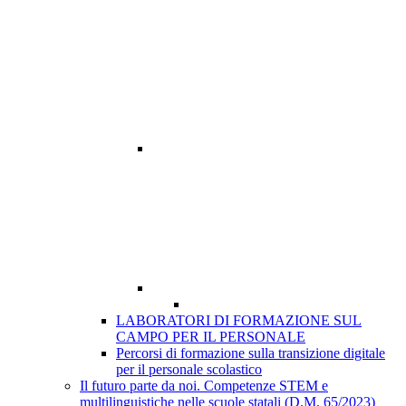
LABORATORI DI FORMAZIONE SUL
CAMPO PER IL PERSONALE
Percorsi di formazione sulla transizione digitale
per il personale scolastico
Il futuro parte da noi. Competenze STEM e
multilinguistiche nelle scuole statali (D.M. 65/2023)