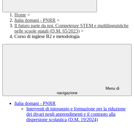
Home
>
Italia domani - PNRR
>
Il futuro parte da noi. Competenze STEM e multilinguistiche
nelle scuole statali (D.M. 65/2023)
>
Corso di inglese B2 e metodologia
Menu di
navigazione
Italia domani - PNRR
Interventi di tutoraggio e formazione per la riduzione
dei divari negli apprendimenti e il contrasto alla
dispersione scolastica (D.M. 19/2024)