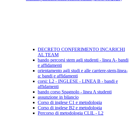
DECRETO CONFERIMENTO INCARICHI
AL TEAM
bando percorsi stem agli studenti - linea A- bandi
e affidamenti
orientamento agli studi e alle carriere-stem-linea-
a: bandi e affidamenti
corsi: L2 - INGLESE - LINEA B - bandi e
affidamenti
bando corso Spagnolo - linea A studenti
assunzione in bilancio
Corso di inglese C1 e metodologia
Corso di inglese B2 e metodologia
Percorso di metodologia CLIL - L2