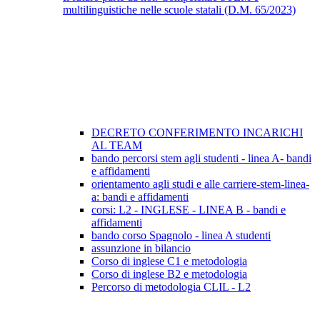
multilinguistiche nelle scuole statali (D.M. 65/2023)
DECRETO CONFERIMENTO INCARICHI
AL TEAM
bando percorsi stem agli studenti - linea A- bandi
e affidamenti
orientamento agli studi e alle carriere-stem-linea-
a: bandi e affidamenti
corsi: L2 - INGLESE - LINEA B - bandi e
affidamenti
bando corso Spagnolo - linea A studenti
assunzione in bilancio
Corso di inglese C1 e metodologia
Corso di inglese B2 e metodologia
Percorso di metodologia CLIL - L2