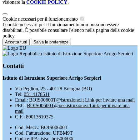
visionare la
COOKIE POLICY
.
Cookie necessari per il funzionamento
I cookie necessari per il funzionamento non possono essere
disabilitati. È possibile consultare l'elenco nella pagina della cookie
policy.
Accetta tutti
Salva le preferenze
Istituto di Istruzione Superiore Arrigo Serpieri
Contatti
Istituto di Istruzione Superiore Arrigo Serpieri
Via Peglion, 25 - 40128 Bologna (BO)
Tel:
051 4178511
Email:
BOIS00600T@istruzione.it
Link per inviare una mail
PEC:
BOIS00600T@pec.istruzione.it
Link per inviare una
mail
C.F.: 80013610375
Cod. Mecc.: BOIS00600T
Cod. Fatturazione: UFBM9T
Codice IPA: istsc_bois00600t