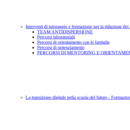
Interventi di tutoraggio e formazione per la riduzione dei
TEAM ANTIDISPERSIONE
Percorsi laboratoriali
Percorsi di orientamento con le famiglie
Percorsi di potenziamento
PERCORSI DI MENTORING E ORIENTAM
La transizione digitale nella scuola del futuro - Formazion