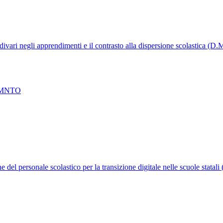
 divari negli apprendimenti e il contrasto alla dispersione scolastica (D
EMNTO
e del personale scolastico per la transizione digitale nelle scuole stata