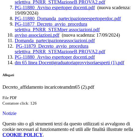
selettiva_PNRR_STEMazioneB PROVA2.pdf
PG-11880_Avviso espertoper docenti.pdf
(nuova scadenza:
19/09/2024)
PG-11880_Domanda_partecipazioneespertoperdoc.pdf
PG-11877_Decreto_avvio_procedura
selettiva_PNRR_STEMper associazioni.pdf
avviso associazioni.pdf
(nuova scadenza: 17/09/2024)
Domanda_partecipazioneassociazioni.pdf
PG-11879_Decreto_avvio_procedura
selettiva_PNRR_STEMazioneB PROVA2.pdf
PG-11880_Avviso espertoper docenti.pdf
dm 65 linea Docentigraduatoriaprovvisoriaesperti (1).pdf
Allegati
Decreto_affidamento incaricoteamdm65 (2).pdf
File PDF
Contatore click: 126
Notizie
Questo sito o gli strumenti terzi da questo utilizzati si avvalgono di
cookie necessari al funzionamento ed utili alle finalità illustrate nella
COOKIE POLICY
.