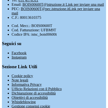
Tel:
051 4178511
Email:
BOIS00600T@istruzione.it
Link per inviare una mail
PEC:
BOIS00600T@pec.istruzione.it
Link per inviare una
mail
C.F.: 80013610375
Cod. Mecc.: BOIS00600T
Cod. Fatturazione: UFBM9T
Codice IPA: istsc_bois00600t
Seguici su
Facebook
Instagram
Sezione Link Utili
Cookie policy
Note legali
Informativa Privacy
Ufficio Relazioni con il Pubblico
Dichiarazione di accessibilità
Obiettivi di accessibilità
Whistleblowing
Gestione consensi cookie