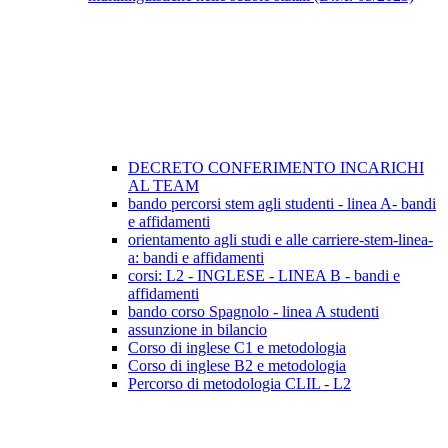
DECRETO CONFERIMENTO INCARICHI
AL TEAM
bando percorsi stem agli studenti - linea A- bandi
e affidamenti
orientamento agli studi e alle carriere-stem-linea-
a: bandi e affidamenti
corsi: L2 - INGLESE - LINEA B - bandi e
affidamenti
bando corso Spagnolo - linea A studenti
assunzione in bilancio
Corso di inglese C1 e metodologia
Corso di inglese B2 e metodologia
Percorso di metodologia CLIL - L2