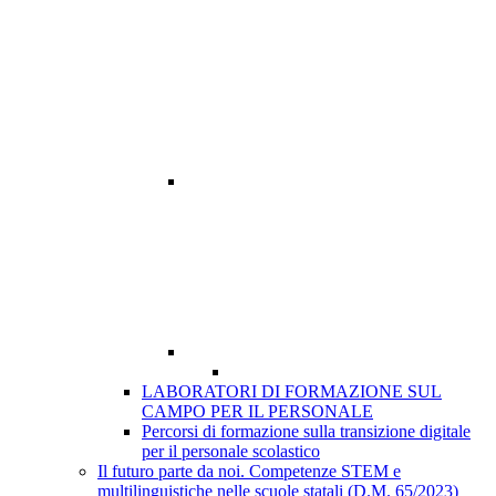
LABORATORI DI FORMAZIONE SUL
CAMPO PER IL PERSONALE
Percorsi di formazione sulla transizione digitale
per il personale scolastico
Il futuro parte da noi. Competenze STEM e
multilinguistiche nelle scuole statali (D.M. 65/2023)