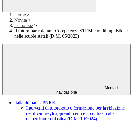
Home
>
Novità
>
Le notizie
>
Il futuro parte da noi. Competenze STEM e multilinguistiche
nelle scuole statali (D.M. 65/2023)
Menu di
navigazione
Italia domani - PNRR
Interventi di tutoraggio e formazione per la riduzione
dei divari negli apprendimenti e il contrasto alla
dispersione scolastica (D.M. 19/2024)