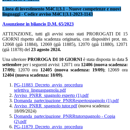
Linea di investimento M4C1|3.1 - Nuove competenze e nuovi
linguaggi - Codice avviso M4C1|3.1-2023-1143
Assunzione in bilancio D.M. 65/2023
ATTENZIONE, tutti gli avvisi sono stati PROROGATI DI 15
GIORNI rispetto alla scadenza originaria, con dispositivi prot. nn.
12068 (già 11884), 12069 (già 11885), 12070 (già 11880), 12071
(già 11878) del
23 agosto 2024.
Una ulteriore
PROROGA DI 10 GIORNI
è stata disposta in data
5
settembre
per i seguenti avvisi: 12071 ora
12406 (nuova scadenza:
17/09)
; 12070 ora
12405 (nuova scadenza: 19/09)
; 12069 ora
12404 (nuova scadenza: 18/09)
.
PG-11883_Decreto_avvio_procedura
selettiva_linguaspagnola.pdf
Avviso_PNRR_spagnolo esperto (1).pdf
Domanda_partecipazione_PNRRespertospagnolo (1).pdf
Avviso_PNRR_spagnolo tutor.pdf
(nuova scadenza:
18/09/2024)
Domanda_partecipazione_PNRRtutorspagnolo - Copia
(2).pdf
PG-11879_Decreto_avvio_procedura