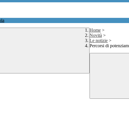
ola
Home
>
Novità
>
Le notizie
>
Percorsi di potenziam