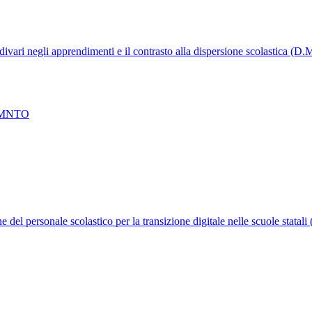
 divari negli apprendimenti e il contrasto alla dispersione scolastica (D
EMNTO
e del personale scolastico per la transizione digitale nelle scuole stata