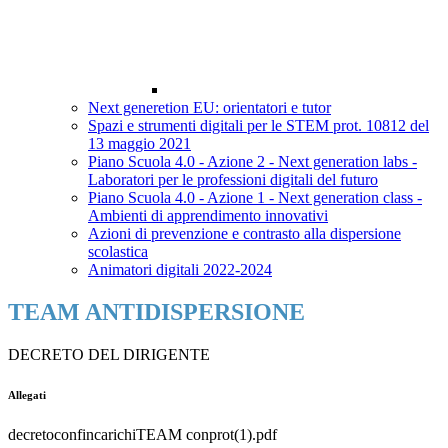
Next generetion EU: orientatori e tutor
Spazi e strumenti digitali per le STEM prot. 10812 del
13 maggio 2021
Piano Scuola 4.0 - Azione 2 - Next generation labs -
Laboratori per le professioni digitali del futuro
Piano Scuola 4.0 - Azione 1 - Next generation class -
Ambienti di apprendimento innovativi
Azioni di prevenzione e contrasto alla dispersione
scolastica
Animatori digitali 2022-2024
TEAM ANTIDISPERSIONE
DECRETO DEL DIRIGENTE
Allegati
decretoconfincarichiTEAM conprot(1).pdf