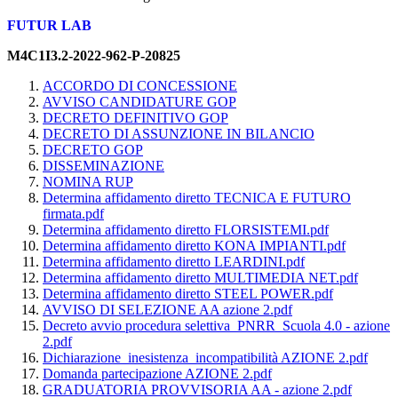
FUTUR LAB
M4C1I3.2-2022-962-P-20825
ACCORDO DI CONCESSIONE
AVVISO CANDIDATURE GOP
DECRETO DEFINITIVO GOP
DECRETO DI ASSUNZIONE IN BILANCIO
DECRETO GOP
DISSEMINAZIONE
NOMINA RUP
Determina affidamento diretto TECNICA E FUTURO
firmata.pdf
Determina affidamento diretto FLORSISTEMI.pdf
Determina affidamento diretto KONA IMPIANTI.pdf
Determina affidamento diretto LEARDINI.pdf
Determina affidamento diretto MULTIMEDIA NET.pdf
Determina affidamento diretto STEEL POWER.pdf
AVVISO DI SELEZIONE AA azione 2.pdf
Decreto avvio procedura selettiva_PNRR_Scuola 4.0 - azione
2.pdf
Dichiarazione_inesistenza_incompatibilità AZIONE 2.pdf
Domanda partecipazione AZIONE 2.pdf
GRADUATORIA PROVVISORIA AA - azione 2.pdf