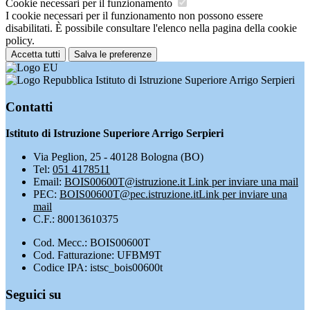
Cookie necessari per il funzionamento
I cookie necessari per il funzionamento non possono essere
disabilitati. È possibile consultare l'elenco nella pagina della cookie
policy.
Accetta tutti
Salva le preferenze
Istituto di Istruzione Superiore Arrigo Serpieri
Contatti
Istituto di Istruzione Superiore Arrigo Serpieri
Via Peglion, 25 - 40128 Bologna (BO)
Tel:
051 4178511
Email:
BOIS00600T@istruzione.it
Link per inviare una mail
PEC:
BOIS00600T@pec.istruzione.it
Link per inviare una
mail
C.F.: 80013610375
Cod. Mecc.: BOIS00600T
Cod. Fatturazione: UFBM9T
Codice IPA: istsc_bois00600t
Seguici su