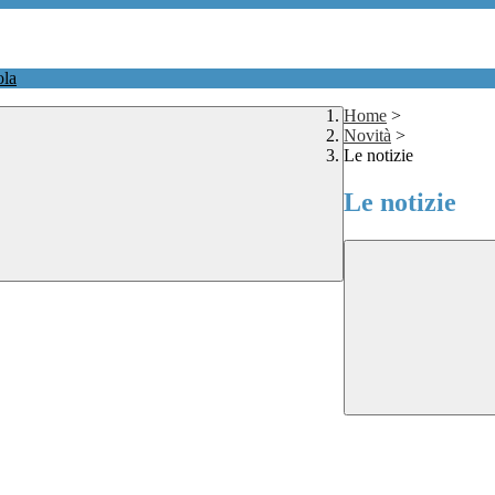
ola
Home
>
Novità
>
Le notizie
Le notizie