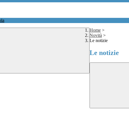
ola
Home
>
Novità
>
Le notizie
Le notizie