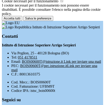
Cookie necessari per il funzionamento
I cookie necessari per il funzionamento non possono essere
disabilitati. È possibile consultare l'elenco nella pagina della cookie
policy.
Accetta tutti
Salva le preferenze
Istituto di Istruzione Superiore Arrigo Serpieri
Contatti
Istituto di Istruzione Superiore Arrigo Serpieri
Via Peglion, 25 - 40128 Bologna (BO)
Tel:
051 4178511
Email:
BOIS00600T@istruzione.it
Link per inviare una mail
PEC:
BOIS00600T@pec.istruzione.it
Link per inviare una
mail
C.F.: 80013610375
Cod. Mecc.: BOIS00600T
Cod. Fatturazione: UFBM9T
Codice IPA: istsc_bois00600t
Seguici su