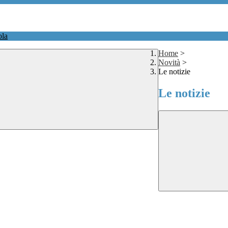
ola
Home
>
Novità
>
Le notizie
Le notizie