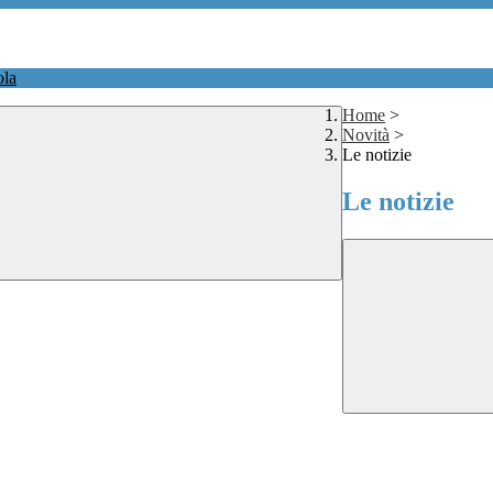
ola
Home
>
Novità
>
Le notizie
Le notizie